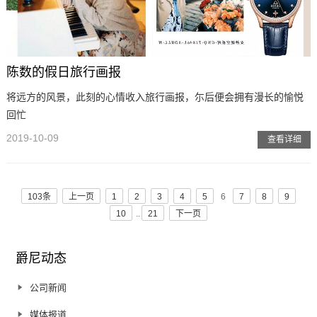
陈数的假日旅行画报
将远方的风景，此刻的心情收入旅行画报，尓后便会拥有漫长的愉悦
回忙
2019-10-09
查看详细
103条
上一页
1
2
3
4
5
6
7
8
9
10
..
21
下一页
爵尼动态
公司新闻
媒体报道