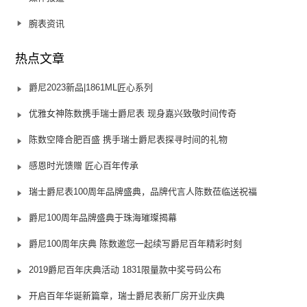
腕表资讯
热点文章
爵尼2023新品|1861ML匠心系列
优雅女神陈数携手瑞士爵尼表 现身嘉兴致敬时间传奇
陈数空降合肥百盛 携手瑞士爵尼表探寻时间的礼物
感恩时光馈赠 匠心百年传承
瑞士爵尼表100周年品牌盛典，品牌代言人陈数莅临送祝福
爵尼100周年品牌盛典于珠海璀璨揭幕
爵尼100周年庆典 陈数邀您一起续写爵尼百年精彩时刻
2019爵尼百年庆典活动 1831限量款中奖号码公布
开启百年华诞新篇章，瑞士爵尼表新厂房开业庆典