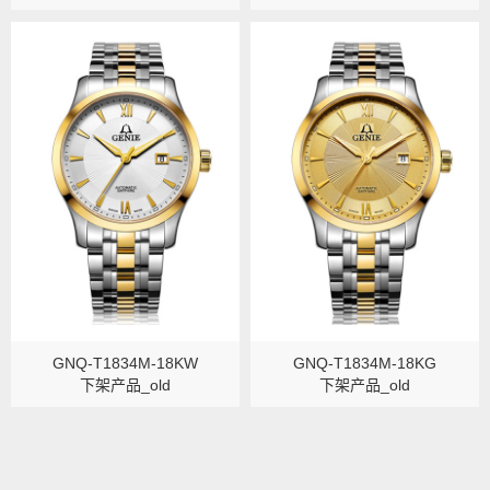
GNQ-T1834M-18KW
GNQ-T1834M-18KG
下架产品_old
下架产品_old