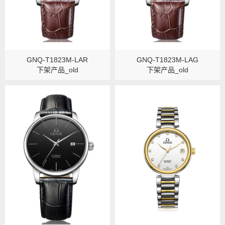
GNQ-T1823M-LAR
GNQ-T1823M-LAG
下架产品_old
下架产品_old