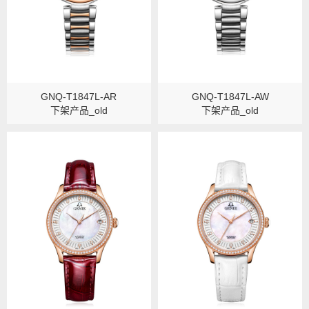
GNQ-T1847L-AR
GNQ-T1847L-AW
下架产品_old
下架产品_old