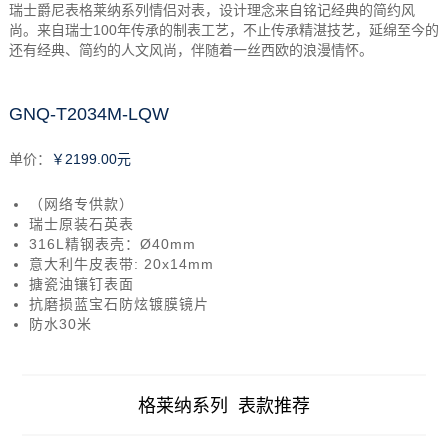
瑞士爵尼表格莱纳系列情侣对表，设计理念来自铭记经典的简约风
尚。来自瑞士100年传承的制表工艺，不止传承精湛技艺，延绵至今的
还有经典、简约的人文风尚，伴随着一丝西欧的浪漫情怀。
GNQ-T2034M-LQW
单价：
￥2199.00元
（网络专供款）
瑞士原装石英表
316L精钢表壳：Ø40mm
意大利牛皮表带: 20x14mm
搪瓷油镶钉表面
抗磨损蓝宝石防炫镀膜镜片
防水30米
格莱纳系列 表款推荐