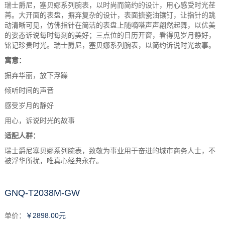
瑞士爵尼，塞贝娜系列腕表，以时尚而简约的设计，用心感受时光荏
苒。大开面的表盘，摒弃复杂的设计，表面搪瓷油镶钉，让指针的跳
动清晰可见，仿佛指针在简洁的表盘上随嘀嗒声声翩然起舞，以优美
的姿态诉说每时每刻的美好；三点位的日历开窗，看得见岁月静好，
铭记珍贵时光。瑞士爵尼，塞贝娜系列腕表，以简约诉说时光故事。
寓意：
摒弃华丽，放下浮躁
倾听时间的声音
感受岁月的静好
用心，诉说时光的故事
适配人群：
瑞士爵尼塞贝娜系列腕表，致敬为事业用于奋进的城市商务人士，不
被浮华所扰，唯真心经典永存。
GNQ-T2038M-GW
单价：
￥2898.00元