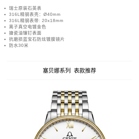
瑞士原装石英表
316L精钢表壳：Ø40mm
316L精钢表带: 20x18mm
离子真空电镀金色
搪瓷油镶钉表面
抗磨损蓝宝石防炫镀膜镜片
防水30米
塞贝娜系列 表款推荐